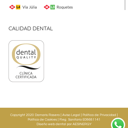
CALIDAD DENTAL
Copyright 2020 Damaris Rasero |
Aviso Legal
|
Política de Privacidad
|
Política de Cookies
| Reg. Sanitario E08681141
Diseño web dental
por AESINERGY