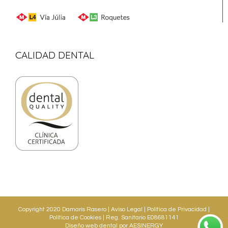
CALIDAD DENTAL
Copyright 2020 Damaris Rasero |
Aviso Legal
|
Política de Privacidad
|
Política de Cookies
| Reg. Sanitario E08681141
Diseño web dental
por AESINERGY