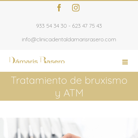
Saltar
Facebook
Instagram
al
contenido
933 54 34 30
-
623 47 75 43
info@clinicadentaldamarisrasero.com
Tratamiento de bruxismo
y ATM